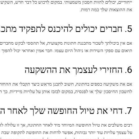
ייחודיים, יכולים להוות חסכון משמעותי. במקום לרכוש כל דבר חדש, השקי
את ההוצאות שלך כמה רמות.
5. חברים יכולים להיכנס לתפקיד מתכנני החתונה
אם אין ביכולתך לשכור מתכננת חתונות מקצועית, אל תהססי לבקש מחברים ש
תיאום עם ספקי השירות או ניהול היום עצמו. חבר אמין ואחראי יכול להפוך את
6. החזירי לעצמך את ההשקעה
אם את משקיעה כספים בחתונה, חשוב לתכנן מראש כיצד תקבלי את ההחזר. ל
לחשבון החיסכון שלך או לפנסיה, במקום לבזבז אותן על עלויות מיידיות. 
7. דחי את טיול החופשה שלך לאחר החתונה
רבים משלבים את טיול החופשה המיוחד מיד לאחר החתונה, אך זו עלולה לה
על עצמך עלויות עוד יותר גבוהות, אפשר לדחות את החופשה לתקופה שבה ת