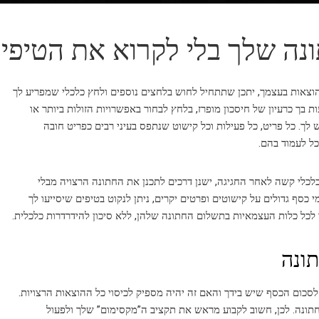
נה שלך בלי לקרוא את הטיפי
וצאות בעצמך, יתכן שתתחיל לחוש בלחצים נוספים ולחץ כלכלי שמפריע לך
 כרעיון של חיסכון מופרז, בלחץ לבחור באפשרויות הזולות ביותר או
 לך. כל פריט, כל פעילות וכל קישוט שנתפס בעיני רבים כפריט חובה
ל לעמוד בהם.
כלי קשה לאחר החגיגה, ישנן דרכים לתכנן את החתונה הרצויה מבלי
 כסף גדולים על קישוטים ופרטים יקרים, ניתן לנקוט בטיפים שיסייעו לך
לכל כלות העצמאיות בתשלום החתונה שלהן, ללא סיכון להידרדרות כלכלית.
סכום הכסף שיש בידך והאם זה יהיה מספיק לכיסוי כל ההוצאות הרצויות.
חתונה. לכן, חשוב לקבוע מראש את תקציב ה”מקסימום” שלך ולפעול