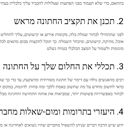
בהתאם, כדי שלא תעמוד בפני הפתעות שעלולות להכביד עליך כלכלית בעתיד
2. תכנן את תקציב החתונה מראש
לפני שתתחילי לבחור שמלת כלה, מקומות אירוע או קישוטים, עליך להחליט כ
אוכל, מוזיקה, קישוטים, ומיבחר השמלה. כך תוכל להקצות סכום מתאים לכל
מוגזמות ולשמור על המצב הכלכלי בטווח נשלט.
3. תכללי את החלום שלך על החתונה
רבים מהאנשים נולדו עם דימוי של חתונה מסורתית ומושקעת, עד כדי כך שהד
כדאי לחשוב מחדש על מה שחשוב באמת ללבך ומה פחות. לדוגמה, במקום לה
לבחור באפשרויות פשוטות יותר, שמביאות את אותה התחושה והחגיגה מבלי
4. היעזרי בתרומות ומום-שאלות מחברים ובני משפחה
ידוע שיש הרבה דברים שניתן להשאיל מחברים שהיו נשואים לאחרונה או מבני 