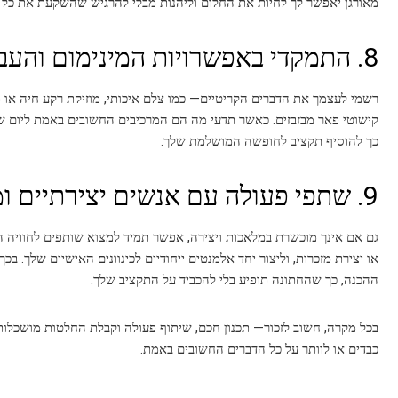
מאורגן יאפשר לך לחיות את החלום וליהנות מבלי להרגיש שהשקעת את כל
8. התמקדי באפשרויות המינימום והעבירי את ההפרש לחופשה
רשמי לעצמך את הדברים הקריטיים— כמו צלם איכותי, מוזיקת רקע חיה או תפ
קישוטי פאר מבזבזים. כאשר תדעי מה הם המרכיבים החשובים באמת ליום של
כך להוסיף תקציב לחופשה המושלמת שלך.
9. שתפי פעולה עם אנשים יצירתיים ומיומנים ב-DIY
גם אם אינך מוכשרת במלאכות ויצירה, אפשר תמיד למצוא שותפים לחוויה הז
או יצירת מזכרות, וליצור יחד אלמנטים ייחודיים לכינוונים האישיים שלך. 
ההכנה, כך שהחתונה תופיע בלי להכביד על התקציב שלך.
בכל מקרה, חשוב לזכור— תכנון חכם, שיתוף פעולה וקבלת החלטות מושכלות 
כבדים או לוותר על כל הדברים החשובים באמת.