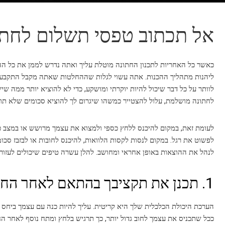
אל תכתוב טפסי תשלום לחתו
כאשר כל האחריות לתכנון החתונה מוטלת עליך ואתה נדרש לממן את כל הה
ליהנות מתהליך ההכנות. אתה עשוי לגלות שההחלטות שאתה מקבל התקבעות בך
לוותר על כל דבר שיכול להיות יוקרתי ומושקע, כדי לא להוציא יותר ממה שיש
לחתונה מושלמת, עלול להצטייר כמשהו שיגרום לך להוציא סכומים שלא תוכ
לעומת זאת, במקום להיכנס ללחץ כספי ולמצוא את עצמך מרושש או במצב כל
לפשוט את רגל. במקום לנסות לקסות הלוואות, להיכנס לחובות או לבזבז סכומי
לנהל את ההוצאות באופן אחראי ומחושב. להלן עשרה טיפים שיכולים לעזור 
1. תכנן את תקציבך בהתאם לאחר החתונה
הערכת היכולת הכלכלית שלך היא קריטית. עליך להיות כנה עם עצמך ביחס ל
ככל שתכניס את עצמך לחוב גדול יותר, כך תרגיש בלחץ ומתח נוסף לאחר ה