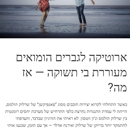
ארוטיקה לגברים הומואים
מעוררת בי תשוקה — אז
מה?
כאשר התחלתי לקרוא יצירות חובבים מסוג “פאנפיקשן” של שרלוק הולמס,
הייתה לי עמדת התנגדות נחרצת כלפי התרחיש של מערכת יחסים רומנטית
בין שרלוק הולמס וג’ון ווטסון. לא ראיתי את ההיגיון שבדבר, והעדפתי
להתמקד יותר בדיוקן של שרלוק ואירנה אדלר — אך עם הזמן, שכנעו אותי