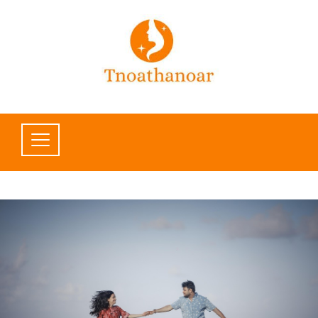
Ski
t
conten