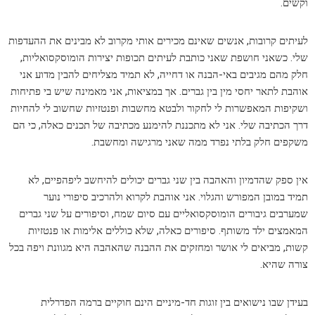
וקשים.
לעיתים קרובות, אנשים שאינם מכירים אותי מקרוב לא מבינים את ההעדפות
שלי. כשאני חושפת שאני כותבת לעיתים תכופות יצירות הומוסקסואליות,
חלק מהם מגיבים באי-הבנה או דחייה, לא תמיד מצליחים להבין מדוע אני
אוהבת לתאר יחסי מין בין גברים. אך במציאות, אני מאמינה שיש בי פתיחות
ושקיפות המאפשרות לי לחקור ולבטא מחשבות ופנטזיות שחשוב לי להחיות
דרך הכתיבה שלי. אני לא מתכננת להימנע מכתיבה של תכנים כאלה, כי הם
משקפים חלק בלתי נפרד ממה שאני מרגישה ומחשבת.
אין ספק שהדמיון והאהבה בין שני גברים יכולים להיחשב ליפהפיים, לא
תמיד במובן המפורש והגלוי. אני אוהבת לקרוא ולהרכיב סיפורי נוער
שמערבים גיבורים הומוסקסואליים עם סיום שמח, וסיפורים על שני גברים
המאמצים ילד משותף. סיפורים כאלה, שלא כוללים אלימות או פנטזיות
קשות, מביאים לי אושר ומחזקים את ההבנה שהאהבה היא מגוונת ויפה בכל
צורה שהיא.
בעידן שבו נישואים בין זוגות חד-מיניים הינם חוקיים ברמה הפדרלית