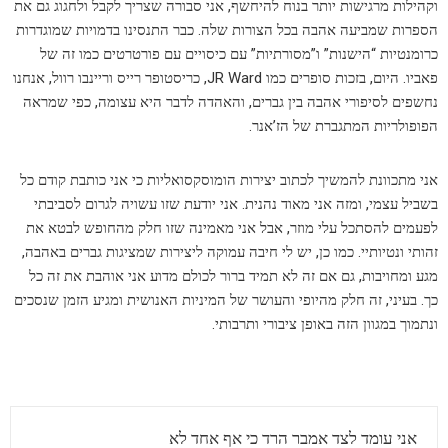
וקהילות מרגישות יותר בנוח להיחשף, אני סבורה שצריך לקבל ולחגוג גם את
הספרות שמביעה אהבה בכל הצורות שלה. כבר התנסינו בדמויות שמוגדרות
כרומנטיות “הישנות” ו”מסורתיות” עם כיסויים עם פורטרטים כמו זה של
פאביו. היום, בזכות סופרים כמו JR Ward, כריסטופר רייס וריינבו רוול, אנחנו
נחשפים לסיפורי אהבה בין גברים, והאהדה לדבר היא עצומה, כפי שמראה
הפופולריות המתגברת של הז’אנר.
אני מתכוונת להמשיך לכתוב יצירות הומוסקסואליות כי אני כותבת קודם כל
בשביל עצמי, ומזה אני מאוד נהנית. אני יודעת שזו עשויה לגרום לסביבתי
לפעמים להסתכל עלי מוזר, אבל אני מאמינה שזו חלק מהחופש לבטא את
זהותי ונטיותיי. כמו כן, יש לי חיבה עמוקה ליצירות שמציגות גברים באהבה,
מגע ומחויבות, גם אם זה לא תמיד ברור לכולם מדוע אני אוהבת את זה כל
כך. בעיני, זה חלק מהיופי והעושר של המיניות האנושית ומגיע הזמן שנסכים
ונתמוך במגוון הזה באופן ציבורי ותרבותי.
אני עומד לצד אמבר הרד כי אף אחד לא