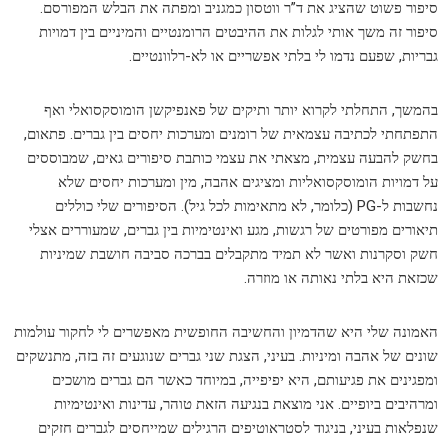
סיפור פשוט שהציג את ד”ר ווטסון כמגניב ומפתה את הבלש המפורסם.
סיפור זה משך אותי לגלות את ההיבטים הרומנטיים והמיניים בין דמויות
גבריות, שפעם נדמו לי בלתי אפשריים או לא-רלוונטיים.
בהמשך, התחלתי לקרוא יותר ותיקים של פאנפיקשן הומוסקסואלי ואף
התפתחתי לכתיבה עצמאית של רומנים ומערכות יחסים בין גברים. פתאום,
בחשק להבעה עצמית, מצאתי את עצמי כותבת סיפורים גאים, שמבוססים
על דמויות הומוסקסואליות ומציגים אהבה, מין ומערכות יחסים שלא
נחשבות ל-PG (כלומר, לא מתאימות לכל גיל). הסיפורים שלי כוללים
תיאורים מפורטים של רגשות, מגע ואינטימיות בין גברים, שמעוררים אצלי
חשק וסקרנות ואשר לא תמיד מתקבלים בברכה סביבה חושבת שמיניות
שכזאת היא בלתי נאותה או מוזרה.
האמונה שלי היא שהדמיון והחשיבה החופשית מאפשרים לי לחקור עולמות
שונים של אהבה ומיניות. בעיני, הצגת שני גברים שנוגעים זה בזה, מתנשקים
ומפגינים את פגיעותם, היא יפיפייה, במיוחד כאשר הם גברים מושכים
ומרהיבים ביופיים. אני מוצאת בנגיעה הזאת טוהר, עדינות ואינטימיות
שנפלאות בעיני, בניגוד לסטראוטיפים הרגילים שמייחסים לגברים חזקים