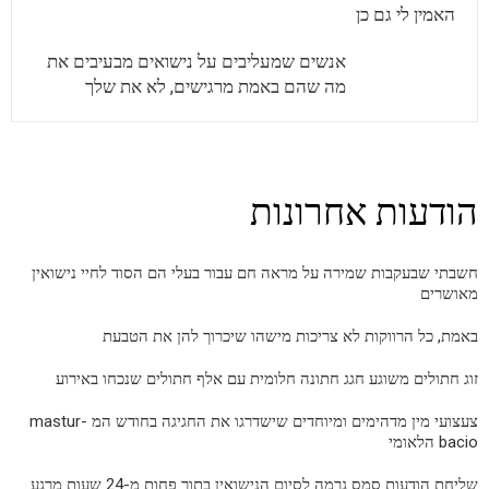
האמין לי גם כן
אנשים שמעליבים על נישואים מבעיבים את
מה שהם באמת מרגישים, לא את שלך
הודעות אחרונות
חשבתי שבעקבות שמירה על מראה חם עבור בעלי הם הסוד לחיי נישואין
מאושרים
באמת, כל הרווקות לא צריכות מישהו שיכרוך להן את הטבעת
זוג חתולים משוגע חגג חתונה חלומית עם אלף חתולים שנכחו באירוע
צעצועי מין מדהימים ומיוחדים שישדרגו את החגיגה בחודש המ mastur-
bacio הלאומי
שליחת הודעות סמס גרמה לסיום הנישואין בתוך פחות מ-24 שעות מרגע