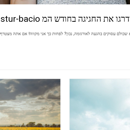
יגה בחודש המ mastur-bacio הלאומי
 בהגעה לאורגזמה, נכון? לפחות כך אני מקווה! אם אתה מצטרףאלי לאתגר ה-#Ogame, אתה בוודא