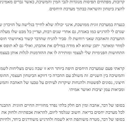
קרובות, מפתחים תפיסות מנוגדות לגבי המין והמשיכה, כאשר גברים מאמינים 
להציג ביטחון והשראה כבתוך מערכת היחסים.
כנערה במערכת זוגית ממושכת, אינני יכולה שלא לחייך בגלישה על הזיכרון 
שגרם לי להרגיש כמו באגדה, גם אחרי שנים רבות, ועדיין כל מבט שלו מעלה 
ההערכה והאהבה שאני רוחשת לו. סביר להניח שהדבר קשור באיזושהי חוסר ב
למוזר ומאתגר. יתכן שהוא לא מודה במילים את אהבתו, ואולי גם לא תופס 
התחושות הפנימיות שלי לעצמי ומותירה לו את ההזדמנות לגלות אותן בעצמו
קראתי פעם שמערכת היחסים היפה ביותר היא זו שבה נשים מצליחות לשמור 
והמשיכה בין השניים. זה משולב עם ההכרה כי דווקא הביטחון העצמי, ההומ
חיצוני, נסוגים לפשטות ולהנחות שיקרות לעיתים על טבעו של האהבה והמשיכ
ומביאות עמן יציבות ואושר אמיתי.
בסופו של דבר, אהבה ומין הם חלק בלתי נפרד מחוויית החיים הזוגית. ההבנה 
לכל מערכת יחסים בריאה. חשוב שנלמד ליזום, להראות אכפתיות ולחזק את 
בסופו של דבר, מטרה משותפת היא לשמח ולהרגיש משודרגים ביחד, ולחיות 