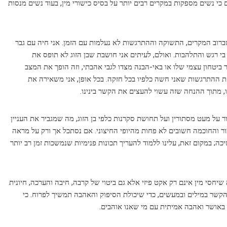
כי נשים מספקות במקרים רבים יותר על בסיס כישורי מין, בעוד נשים מנסות
שברוב המקרים, התשוקה וההתרגשות לא נעלמות עם הזמן. אני חיה עם גבר
בי רגש והתלהבות. ואולם, לעיתים אני חושבת שבן הזוג לא תופס את
יטחון עצמי שלו או באי-הבנה מצדו לגבי אהבתי, וזה הופך את המצב
את ההתרגשות שאני חשה כלפיו בכל חזקה. בכל אופן, אני משאירה את
, מתוך ההנחה שזה עשוי להעצים את הקשר בינינו.
על מעט מסתורין ועל תחושת סקרנות כלפי בן הזוג, מה שמגביר את העניין
ור והחוכמה חשובים לא פחות מהיופי החיצוני. אם נסתכל אך ורק על מראה
ה; במקום זאת, עלינו ללמוד להעריך תכונות פנימיות שנמשכות זמן רב יותר
שיחסי מין אינם רק אקט פיזי אלא גם ביטוי של קרבה, חיבה והערכה, חיונית
הקשר במילים ובמעשים, כדי שיכולת הסיפוק והאהבה תמשיך לפרוח. כי
באושר ואהבה אמיתית עם מי שאנו אוהבים.