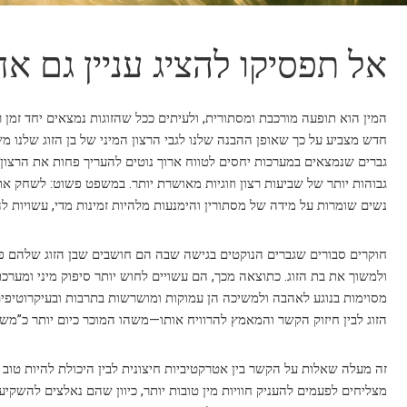
אל תפסיקו להציג עניין גם 
המין הוא תופעה מורכבת ומסתורית, ולעיתים ככל שהזוגות נמצאים יחד זמן 
חדש מצביע על כך שאופן ההבנה שלנו לגבי הרצון המיני של בן הזוג שלנו מ
גברים שנמצאים במערכות יחסים לטווח ארוך נוטים להעריך פחות את הרצון המ
גבוהות יותר של שביעות רצון וזוגיות מאושרת יותר. במשפט פשוט: לשחק 
נשים שומרות על מידה של מסתורין והימנעות מלהיות זמינות מדי, עשויות ל
חוקרים סבורים שגברים הנוקטים בגישה שבה הם חושבים שבן הזוג שלהם פ
ולמשוך את בת הזוג. כתוצאה מכך, הם עשויים לחוש יותר סיפוק מיני ומער
מסוימות בנוגע לאהבה ולמשיכה הן עמוקות ומושרשות בתרבות ובעיקרוטיפים
הזוג לבין חיזוק הקשר והמאמץ להרוויח אותו—משהו המוכר כיום יותר כ”מ
זה מעלה שאלות על הקשר בין אטרקטיביות חיצונית לבין היכולת להיות טוב 
מצליחים לפעמים להעניק חוויות מין טובות יותר, כיוון שהם נאלצים להשקיע