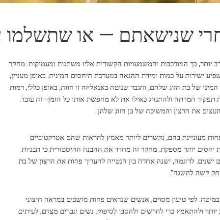
אחרי שנישאתם — או שתשלמו ע
רב יותר, כך המורכבות והמשמעויות הקשורות אליו משתנות ומעמיקות. מחקר
שפיע ישירות על כמות ומידת ההנאה במערכת היחסים המינית. באופן מעניין,
יני של בת הזוג שלהם, והגבר שנוטה באנאליזה זו חווה, באופן כללי, רמות
את תפקיד המרתה ולהתנהג כאילו את לא מחפשת אותו כל הזמן—זה עובד.
העצים את הרצון והמשיכה של בן הזוג שלהן.
חות מעוניינת בהם, נקשרים ליותר מאמץ להראות שהם אטרקטיביים
כת יחסים יותר מספקת. מחקר זה מחדד את ההבנה ההיסטורית כי תבניות
 ישנים. לדוגמה, ישנה אחדה בין הנטייה להעריך פחות את הרצון של בת
שחק קשה להשגה”.
במיטה. לפי טיעון מסוים, אנשים שנראים פחות מושכים במראה חיצוני
 יותר ולהתאמץ כדי להרשים ולהסבו לסיפוק. נשים וגברים מצדם, לעיתים