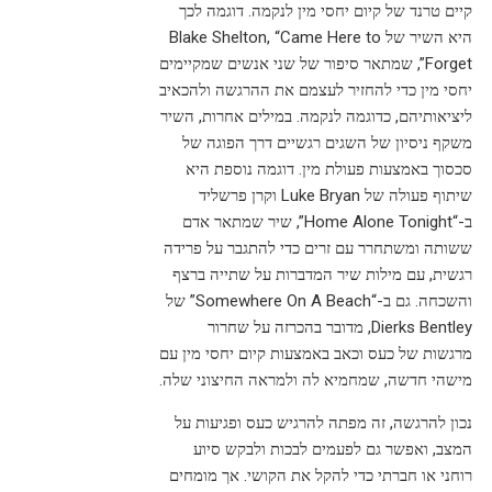
קיים טרנד של קיום יחסי מין לנקמה. דוגמה לכך
היא השיר של Blake Shelton, “Came Here to
Forget”, שמתאר סיפור של שני אנשים שמקיימים
יחסי מין כדי להחזיר לעצמם את ההרגשה ולהכאיב
ליציאותיהם, כדוגמה לנקמה. במילים אחרות, השיר
משקף ניסיון של השגים רגשיים דרך הפוגה של
סכסוך באמצעות פעולת מין. דוגמה נוספת היא
שיתוף פעולה של Luke Bryan וקרן פרשליד
ב-“Home Alone Tonight”, שיר שמתאר אדם
ששותה ומשתחרר עם זרים כדי להתגבר על פרידה
רגשית, עם מילות שיר המדברות על שתייה ברצף
והשכחה. גם ב-“Somewhere On A Beach” של
Dierks Bentley, מדובר בהכרזה על שחרור
מרגשות של כעס וכאב באמצעות קיום יחסי מין עם
מישהי חדשה, שמחמיא לה ולמראה החיצוני שלה.
נכון להרגשה, זה מפתה להרגיש כעס ופגיעות על
המצב, ואפשר גם לפעמים לבכות ולבקש סיוע
רוחני או חברתי כדי להקל את הקושי. אך מומחים