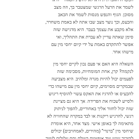
לשמר את הרעל הרגשי שמצטבר בך, וזה מצב
מסוכן. הגוף והנפש מנסות לשמר את הכאב
והכעס, וכך נוצר מצב שבו אתה לא באמת משחרר,
אלא מקבע את עצמך בעבר. היא מדגישה שזה
סימן שאתה עדיין לא עברת את התהליך, ואי
אפשר להתקדם באמת על ידי קיום יחסי מין עם
מישהו אחר.
השאלה היא האם אי פעם נכון לקיים יחסי מין
לנקמה? קרן, אחת המומחיות, מסכימה שזה
לפעמים יכול להיות מגרה ומלהיב. היא מצביעה
שבמקרים מסוימים, קיום יחסי מין עם מישהו כדי
להכעיס או להרגיז את האקס עשוי להוסיף ריגוש
ולסייע לשכוח את הפרידה. אך היא גם מציינת
שזה יכול לחזור אליך באחוריים, להפוך לניתוק
רגשי, להרגיש ריקנות או לבד במקרה שהחוויה לא
מתאימה לך באופן אישי. מצד אחר, היא אומרת
שיחסי מין “ברנדי” (מהירים, לאמחויבים) יכולים
להזכיר שיש עוד אופציות בעולם והם עלולים לעזור