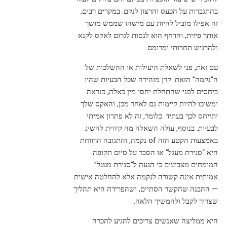
בהתגברות על הכעס והרצון לנקם. במקרים רבים,
זה אפילו מוביל להיות עם מישהו שממש מושך
אותך פיזית, והדחף הוא לנסות לגרום לאקס לקנא
ולהרגיש תחרותי ומרומם.
עם זאת, פני לשאלת היעילות או ההשלכות של
ה”נקמה” הזאת. קרן מזהירה שכל הבעיות שהיו
ביחסים לפני שהתחלת יחסי מין כאלה, כנראה
ימשיכו להיות קיימות גם לאחר מכן, והאקס שלך
יתייחס לכך בעתיד. כלומר, זה לא פתרון אמיתי
לבעיות. בנוסף, עולה השאלה מה קיווית להשיג
באמצעות הקטע הזה of נקמה, והתגובה הרווחת
היא “סגירת מעגל” או הסבר על סיום תקופה.
המומחים מצביעים כי הגעה ל”סגירת מעגל”
אמיתית אינה קשורה לנקמה אלא להחלטה אישית
— ההבנה שהקשר הסתיים, ושהפרידה היא תהליך
שצריך לקבל ולהמשיך הלאה.
היא ממליצה שאנשים צריכים להגיע להכרה