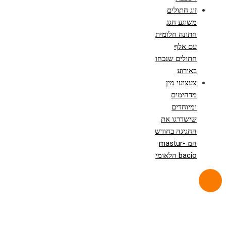
זוג חתולים
משוגע חגג
חתונה חלומית
עם אלף
חתולים שנכחו
באירוע
צעצועי מין
מדהימים
ומיוחדים
שישדרגו את
החגיגה בחודש
המ mastur-
bacio הלאומי